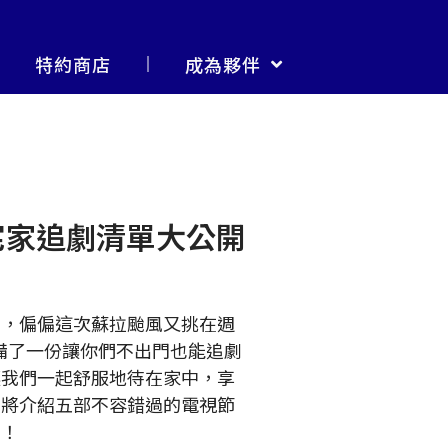
特約商店
成為夥伴
宅家追劇清單大公開
高，偏偏這次蘇拉颱風又挑在週
備了一份讓你們不出門也能追劇
讓我們一起舒服地待在家中，享
們將介紹五部不容錯過的電視節
聊！