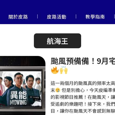
關於皮路
皮路活動
教學指南
航海王
颱風預備備！9月
這一兩個月的颱風真的頻率太
末
但是別擔心，今天皮編準
的影視節目推薦！在颱風天，
受追劇的樂趣吧！接下來，我
目，讓你在颱風天不會感到無