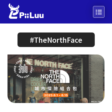
#TheNorthFace