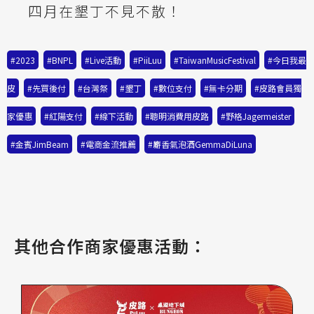
四月在墾丁不見不散！
#2023
,
#BNPL
,
#Live活動
,
#PiiLuu
,
#TaiwanMusicFestival
,
#今日我最
皮
,
#先買後付
,
#台灣祭
,
#墾丁
,
#數位支付
,
#無卡分期
,
#皮路會員獨
家優惠
,
#紅陽支付
,
#線下活動
,
#聰明消費用皮路
,
#野格Jagermeister
,
#金賓JimBeam
,
#電商金流推薦
,
#麝香氣泡酒GemmaDiLuna
其他合作商家優惠活動：