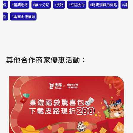
假
,
#暑期進修
,
#無卡分期
,
#皮路
,
#紅陽支付
,
#聰明消費用皮路
,
#課
程
,
#電商金流推薦
其他合作商家優惠活動：