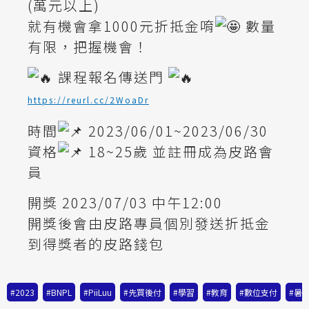
(萬元以上)
就有機會拿1000元折抵金唷
數量
有限，把握機會！
課程報名傳送門
https://reurl.cc/2WoaDr
時間
2023/06/01~2023/06/30
資格
18~25歲 並註冊成為皮路會
員
開獎 2023/07/03 中午12:00
開獎後會由皮路專員個別發送折抵金
到得獎者的皮路錢包
#2023
,
#BNPL
,
#PiiLuu
,
#先買後付
,
#學習
,
#教育
,
#數位支付
,
#暑